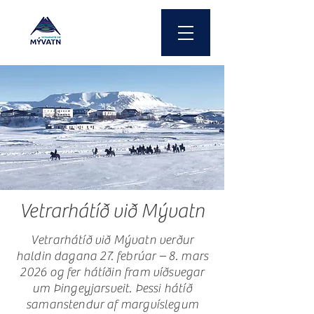
Vetrarhátíð við Mývatn
Vetrarhátíð við Mývatn verður
haldin dagana 27. febrúar – 8. mars
2026 og fer hátíðin fram víðsvegar
um Þingeyjarsveit. Þessi hátíð
samanstendur af margvíslegum