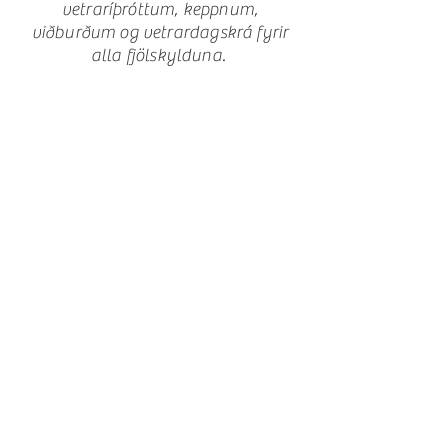
vetraríþróttum, keppnum,
viðburðum og vetrardagskrá fyrir
alla fjölskylduna.
Vetrarhátíð við Mývatn
Skútustaðir
660 Mývatn
Tel:
+354 454 7105
visitmyvatn@gmail.com
Vetrarhátíð við Mývatn er í boði