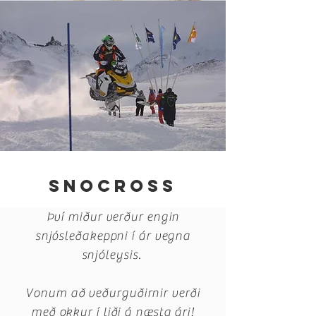
Snocross
Því miður verður engin
snjósleðakeppni í ár vegna
snjóleysis.
Vonum að veðurguðirnir verði
með okkur í liði á næsta ári!