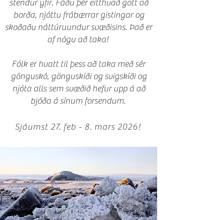
stendur yfir. Fáðu þér eitthvað gott að
borða, njóttu frábærrar gistingar og
skoðaðu náttúruundur svæðisins. Það er
af nógu að taka!
Fólk er hvatt til þess að taka með sér
gönguskó, gönguskíði og svigskíði og
njóta alls sem svæðið hefur upp á að
bjóða á sínum forsendum.
Sjáumst 27. feb - 8. mars 2026!