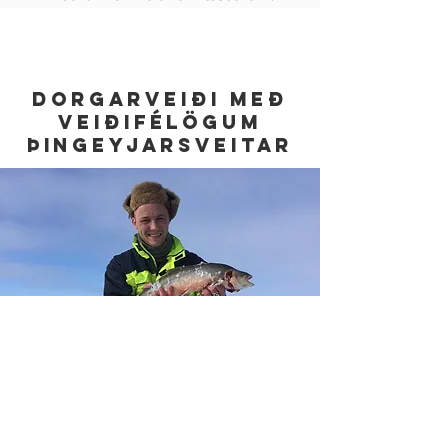
Dorgarveiði með
Veiðif
​élögum
þingeyjarsveitar