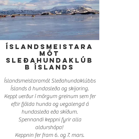
Íslandsmeistara
mót
Sleðahundaklúb
b Íslands
Íslandsmeistaramót Sleðahundaklúbbs
Íslands á hundasleða og skijoring.
Keppt verður í mörgum greinum sem fer
eftir fjölda hunda og vegalengd á
hundasleða e
ða skíðum.
Spennandi keppni fyrir alla
aldurshópa!
Keppnin fer fram 6. og 7. mars.