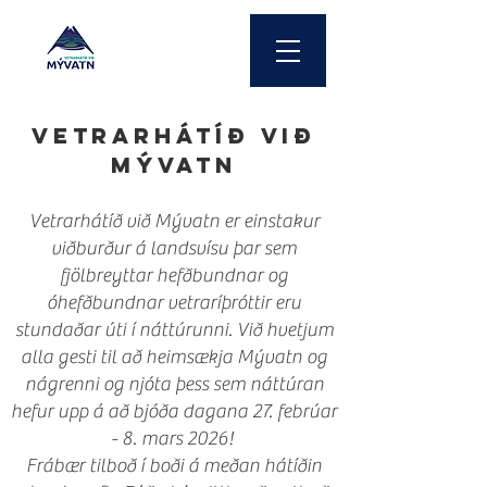
Vetrarhátíð við
Mývatn
Vetrarhátíð við Mývatn er einstakur
viðburður á landsvísu þar sem
fjölbreyttar hefðbundnar og
óhefðbundnar vetraríþróttir eru
stundaðar úti í náttúrunni. Við hvetjum
alla gesti til að heimsækja Mývatn og
nágrenni og njóta þess sem náttúran
hefur upp á að bjóða dagana 27. febrúar
- 8. mars 2026!
Frábær tilboð í boði á meðan hátíðin