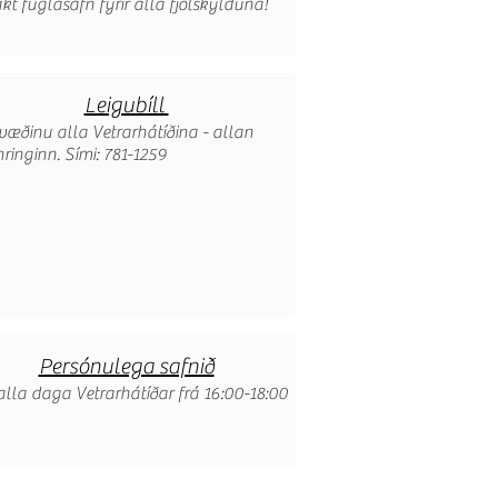
akt fuglasafn fyrir alla fjölskylduna!
Leigubíll
svæðinu alla Vetrarhátíðina - allan
hringinn. Sími: 781-1259
Persónulega safnið
alla daga Vetrarhátíðar frá 16:00-18:00​