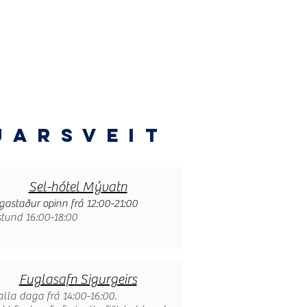
Tilboð
Mývatn
jarsveit
Sel-hótel Mývatn
ngastaður opinn frá 12:00-21:00
stund 16:00-18:00
Fuglasafn Sigurgeirs
alla daga frá 14:00-16:00.