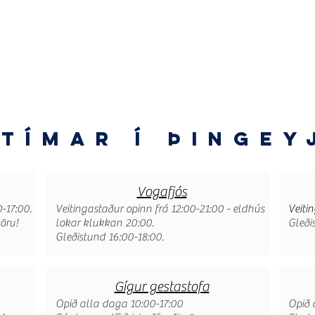
tímar
Kort af svæðinu
Um hátíðina
tímar í þingey
Vogafjós
-17:00.
Veitingastaður opinn frá 12:00-21:00 - eldhús
Veiti
vöru!
lokar klukkan 20:00.
Gleði
Gleðistund 16:00-18:00.
Gígur gestastofa
Opið alla daga 10:00-17:00
Opið 