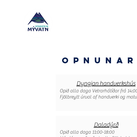
Dagskrá
Opnunar
Opnunar
Dyngjan handverkshús
Opið alla daga Vetrarhátíðar frá 14:00
Fjölbreytt úrval af handverki og mat
Daladýrð
Opið alla daga 11:00-18:00