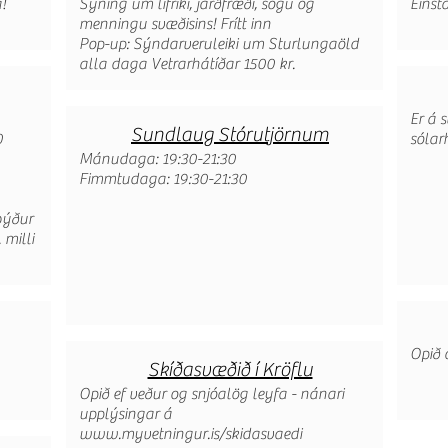
!
Sýning um lífríki, jarðfræði, sögu og
Einst
menningu svæðisins! Frítt inn
Pop-up: Sýndarveruleiki um Sturlungaöld
alla daga Vetrarhátíðar 1500 kr.
Er á 
Sundlaug Stórutjörnum
0
sólar
Mánudaga: 19:30-21:30
Fimmtudaga: 19:30-21:30
býður
 milli
Opið 
Skíðasvæðið í Kröflu
Opið ef veður og snjóalög leyfa - nánari
upplýsingar á
www.myvetningur.is/skidasvaedi